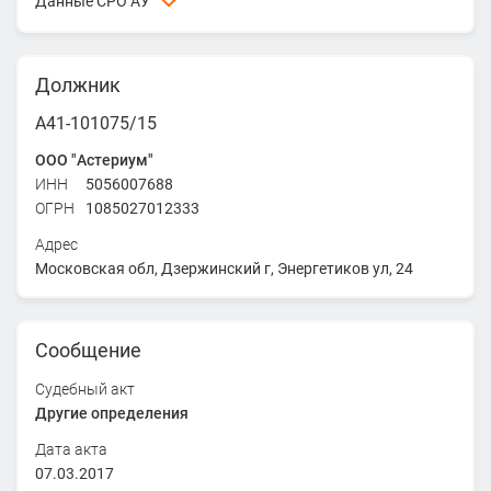
Данные СРО АУ
Союз "МЦАУ" - Союз "Межрегиональный центр
арбитражных управляющих"
Должник
ИНН
7604200693
ОГРН
1117600001419
А41-101075/15
Адрес
ООО "Астериум"
150040, г. Ярославль, ул. Некрасова, д. 39Б
ИНН
5056007688
ОГРН
1085027012333
Адрес
Московская обл, Дзержинский г, Энергетиков ул, 24
Сообщение
Судебный акт
Другие определения
Дата акта
07.03.2017