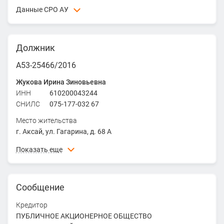
Данные СРО АУ
ААУ "СЦЭАУ" - Ассоциация арбитражных управляющих
"СИБИРСКИЙ ЦЕНТР ЭКСПЕРТОВ АНТИКРИЗИСНОГО
Должник
УПРАВЛЕНИЯ"
ИНН
5406245522
А53-25466/2016
ОГРН
1035402470036
Жукова Ирина Зиновьевна
Адрес
ИНН
610200043244
630091, г. Новосибирск, ул. Писарева, д. 4
СНИЛС
075-177-032 67
Место жительства
г. Аксай, ул. Гагарина, д. 68 А
Дата рождения
Показать еще
15.02.1955
Место рождения
Сообщение
Ростовская область, г. Новочеркасск
Кредитор
ПУБЛИЧНОЕ АКЦИОНЕРНОЕ ОБЩЕСТВО