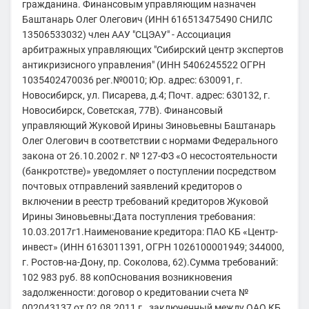
гражданина. Финансовым управляющим назначен
Баштанарь Олег Олегович (ИНН 616513475490 СНИЛС
13506533032) член ААУ "СЦЭАУ" - Ассоциация
арбитражных управляющих "Сибирский центр экспертов
антикризисного управления" (ИНН 5406245522 ОГРН
1035402470036 рег.№0010; Юр. адрес: 630091, г.
Новосибирск, ул. Писарева, д.4; Почт. адрес: 630132, г.
Новосибирск, Советская, 77В). Финансовый
управляющий Жуковой Ирины Зиновьевны Баштанарь
Олег Олегович в соответствии с нормами Федерального
закона от 26.10.2002 г. № 127-ФЗ «О несостоятельности
(банкротстве)» уведомляет о поступлении посредством
почтовых отправлений заявлений кредиторов о
включении в реестр требований кредиторов Жуковой
Ирины Зиновьевны:Дата поступления требования:
10.03.2017г1.Наименование кредитора: ПАО КБ «Центр-
инвест» (ИНН 6163011391, ОГРН 1026100001949; 344000,
г. Ростов-на-Дону, пр. Соколова, 62).Сумма требований:
102 983 руб. 88 копОснования возникновения
задолженности: договор о кредитовании счета №
002043137 от 02.08.2011 г., заключенный между ОАО КБ