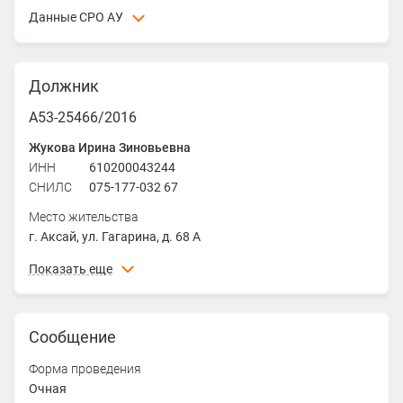
Данные СРО АУ
ААУ "СЦЭАУ" - Ассоциация арбитражных управляющих
"СИБИРСКИЙ ЦЕНТР ЭКСПЕРТОВ АНТИКРИЗИСНОГО
Должник
УПРАВЛЕНИЯ"
ИНН
5406245522
А53-25466/2016
ОГРН
1035402470036
Жукова Ирина Зиновьевна
Адрес
ИНН
610200043244
630091, г. Новосибирск, ул. Писарева, д. 4
СНИЛС
075-177-032 67
Место жительства
г. Аксай, ул. Гагарина, д. 68 А
Дата рождения
Показать еще
15.02.1955
Место рождения
Сообщение
Ростовская область, г. Новочеркасск
Форма проведения
Очная