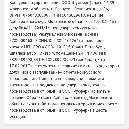
Конкурсный управляющий ООО «Русфер» (адрес: 142204,
Московская область, г. Серпухов, Северное ш., д. 36,
ОГРН 1075043000097, ИНН 5043029613, Решение
Арбитражного суда Московской области от 17.08.2015 по
делу № А41-12941/14, процедура конкурсного
производства) Ребгун Елена Зиновьевна (ИНН
770200046359, СНИЛС 02022161264) являющаяся
членом НП «СРО АУ СЗ»: 191015, Санкт-Петербург,
Шпалерная , 51, литер А, помещение 2-Н, №436, ИНН
7825489593, ОГРН 1027809209471) сообщает, что
17.02.2017 г. состоялось заседание комитета кредиторов
должника с заслушиванием отчета конкурсного
управляющего.Повестка дня заседания комитета
кредиторов:1. Продление процедуры конкурсного
производства в отношении ООО «Русфер».Принятые
решения:Обратиться в Арбитражный суд Московской
области с ходатайством о продлении срока конкурсного
производства в отношении ООО «Русфер» на шесть
месяцев.