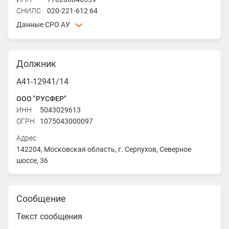
СНИЛС
020-221-612 64
Данные СРО АУ
Союз "СРО АУ СЗ" - Союз "Саморегулируемая
организация арбитражных управляющих Северо-
Должник
Запада"
ИНН
7825489593
А41-12941/14
ОГРН
1027809209471
ООО "РУСФЕР"
Адрес
ИНН
5043029613
191015, г. Санкт-Петербург, Санкт-Петербург, Шпалерная ,
ОГРН
1075043000097
51, литер А, помещение 2-Н, №436
Адрес
142204, Московская область, г. Серпухов, Северное
шоссе, 36
Сообщение
Текст сообщения