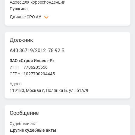
Адрес для корреспонденции
Пушкина
Данные СРО АУ
Ассоциация "Первая СРО АУ" - Ассоциация «Первая
Саморегулируемая Организация Арбитражных
Должник
Управляющих зарегистрированная в едином
государственном реестре саморегулируемых
А40-36719/2012
-78-92 Б
организаций арбитражных управляющих»
ИНН
ЗАО «Строй Инвест-Р»
5260111551
ОГРН
ИНН
7706205556
1025203032150
ОГРН
1027700294445
Адрес
109029, г. Москва, ул. Скотопрогонная, д. 29/1
Адрес
119180, Москва г, Полянка Б. ул., 51А/9
Сообщение
Судебный акт
Другие судебные акты