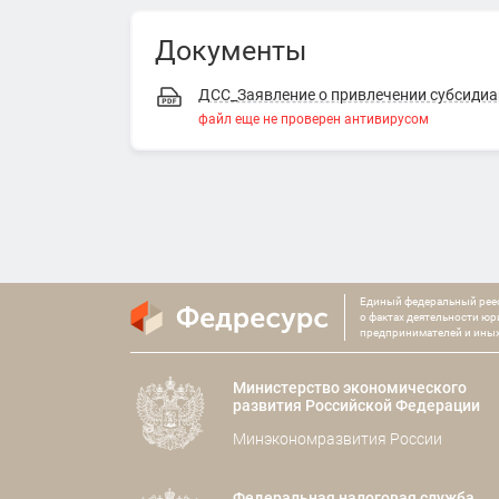
Документы
ДСС_Заявление о привлечении субсидиа
файл еще не проверен антивирусом
Единый федеральный рее
о фактах деятельности ю
предпринимателей и иных
Министерство экономического
развития Российской Федерации
Минэкономразвития России
Федеральная налоговая служба