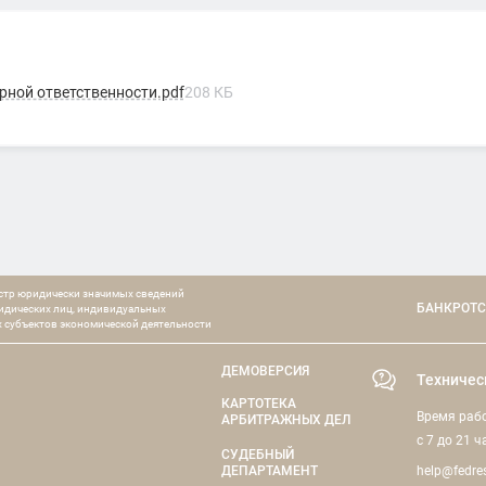
рной ответственности.pdf
208 КБ
стр юридически значимых сведений
БАНКРОТС
ридических лиц, индивидуальных
 субъектов экономической деятельности
ДЕМОВЕРСИЯ
Техничес
КАРТОТЕКА
Время раб
АРБИТРАЖНЫХ ДЕЛ
с 7 до 21 ч
СУДЕБНЫЙ
ДЕПАРТАМЕНТ
help@fedres