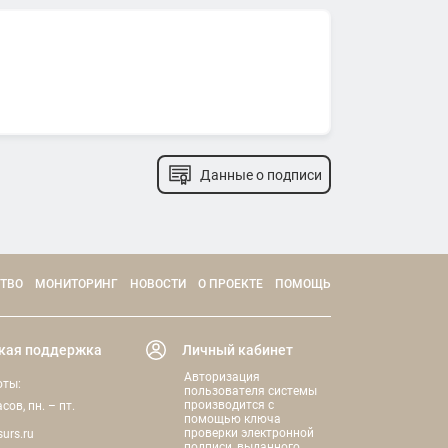
Данные о подписи
ТВО
МОНИТОРИНГ
НОВОСТИ
О ПРОЕКТЕ
ПОМОЩЬ
кая поддержка
Личный кабинет
Авторизация
оты:
пользователя системы
производится с
асов, пн. – пт.
помощью ключа
проверки электронной
urs.ru
подписи, выданного