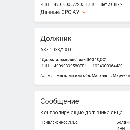
ИНН
490100067720
СНИЛС
нет данных
Данные СРО АУ
Союз СРО "СЕМТЭК" - Союз "Саморегулируем
комплекса"
ИНН
7703363900
ОГРН
1027703026130
Должник
Адрес
129626, Москва, проспект Мира, д. 102,
А37-1033/2010
"Дальстальсервис" или ЗАО "ДСС"
ИНН
4909039958
ОГРН
1024900964439
Адрес
Магаданская обл, Магадан г, Марчекан
Сообщение
Контролирующие должника лица
Привлеченное лицо
Болдин
ИНН