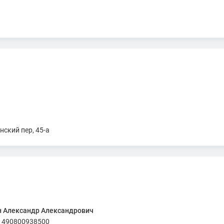
ая организация арбитражных управляющих субъектов естественн
 стр. 34, ком. 13
ский пер, 45-а
 Александр Александрович
490800938500