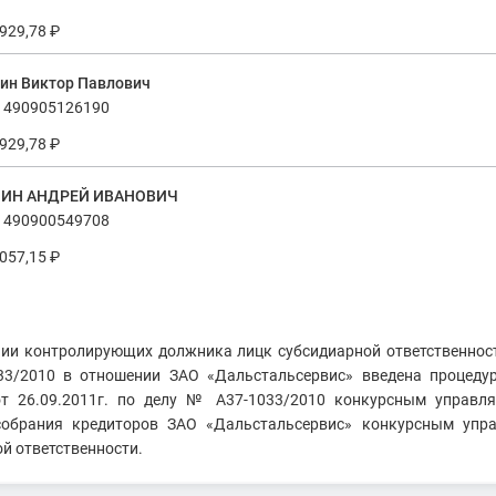
 929,78
₽
ин Виктор Павлович
490905126190
 929,78
₽
ИН АНДРЕЙ ИВАНОВИЧ
490900549708
 057,15
₽
нии контролирующих должника лицк субсидиарной ответственно
33/2010 в отношении ЗАО «Дальстальсервис» введена процеду
от 26.09.2011г. по делу № А37-1033/2010 конкурсным управл
собрания кредиторов ЗАО «Дальстальсервис» конкурсным упр
й ответственности.