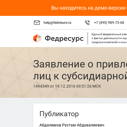
Вы находитесь на демо-версии
help@fedresurs.ru
+7 (495) 989-73-68
Единый федеральный рее
о фактах деятельности ю
предпринимателей и иных
Заявление о прив
лиц к субсидиарно
1494349
от 19.12.2016 09:51:26 МСК
Публикатор
Абдалимов Рустам Абдувалиевич