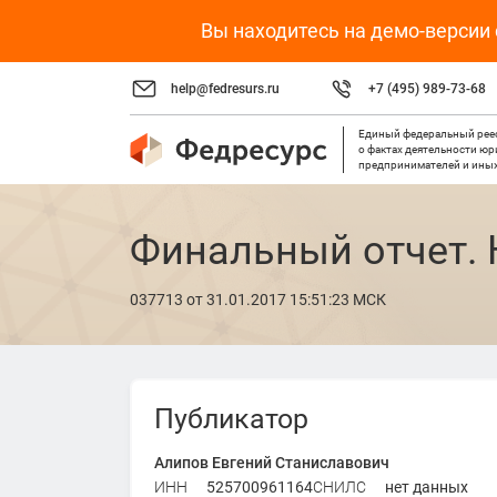
Вы находитесь на демо-версии
help@fedresurs.ru
+7 (495) 989-73-68
Единый федеральный рее
о фактах деятельности ю
предпринимателей и иных
Финальный отчет.
037713
от 31.01.2017 15:51:23 МСК
Публикатор
Алипов Евгений Станиславович
ИНН
525700961164
СНИЛС
нет данных