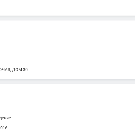
правляющих "СИБИРСКИЙ ЦЕНТР ЭКСПЕРТОВ АНТИКРИЗИСНОГО УП
д. 4
ЧАЯ, ДОМ 30
дение
2016