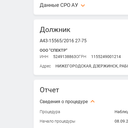
Данные СРО АУ
ААУ "СЦЭАУ" - Ассоциация арбитражных у
ИНН
5406245522
ОГРН
1035402470036
Должник
Адрес
630091, г. Новосибирск, ул. Писарева, 
А43-15565/2016 27-75
ООО "СПЕКТР"
ИНН
5249138863
ОГРН
1155249001214
Адрес
НИЖЕГОРОДСКАЯ, ДЗЕРЖИНСК, РАБО
Отчет
Сведения о процедуре
Процедура
Наблю
Начало процедуры
08.09.