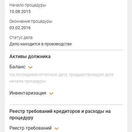
Начало процедуры
10.08.2015
Окончание процедуры
03.02.2016
Статус дела
Дело находится в производстве
Активы должника
Баланс
На последнюю отчетную дату, предшествующую дате
начала процедуры
Балансовая стоимость имущества
Инвентаризация
615 447,00 ₽
Инвентаризация в ходе процедуры не проводилась
Дата
Реестр требований кредиторов и расходы на
30.06.2015
процедуру
Реестр требований