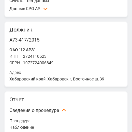
СНИЛС
нет данных
Данные СРО АУ
ААУ "ГАРАНТИЯ" - Ассоциация арбитражных
управляющих "ГАРАНТИЯ"
Должник
ИНН
7727278019
ОГРН
1087799004193
А73-417/2015
Адрес
ОАО "12 АРЗ"
603155, Нижегородская область, Нижний Новгород,
ИНН
2724110523
набережная Верхне-Волжская, д.19, помещение 22
ОГРН
1072724006849
Адрес
Хабаровский край, Хабаровск г, Восточное ш, 39
Отчет
Сведения о процедуре
Процедура
Наблюдение