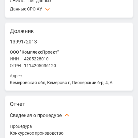
СНИЛС
нет данных
Данные СРО АУ
ААУ "СЦЭАУ" - Ассоциация арбитражных управляющих
"СИБИРСКИЙ ЦЕНТР ЭКСПЕРТОВ АНТИКРИЗИСНОГО
Должник
УПРАВЛЕНИЯ"
ИНН
5406245522
13991/2013
ОГРН
1035402470036
ООО "КомплексПроект"
Адрес
ИНН
4205228010
630091, г. Новосибирск, ул. Писарева, д. 4
ОГРН
1114205036120
Адрес
Кемеровская обл, Кемерово г, Пионерский б-р, 4, А
Отчет
Сведения о процедуре
Процедура
Конкурсное производство