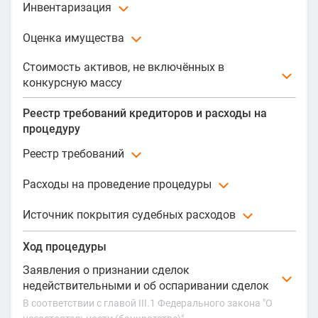
Балансовая стоимость имущества
Инвентаризация
4 786,00 ₽
Итоговая сумма
Оценка имущества
Дата
1 495 894,52 ₽
31.10.2013
Оценка имущества в ходе процедуры не проводилась
Стоимость активов, не включённых в
Дата окончания инвентаризации
конкурсную массу
26.11.2013
Сумма
Реестр требований кредиторов и расходы на
0,00 ₽
процедуру
Реестр требований
Расходы на проведение процедуры
Сумма требований,
Сумма удо
Требования
включенных в реестр
требовани
Источник покрытия судебных расходов
Расход
Начислено
Уплачено
1-я очередь
0,00 ₽
0,00 ₽
Вознаграждение АУ
622 150,56 ₽
622 150,56 
Средства должника
Ход процедуры
/ 100,00 %
Основной долг
-
-
Заявления о признании сделок
недействительными и об оспаривании сделок
Финансовые санкции
-
-
В соответствии с главой III.1 Федерального закона "О