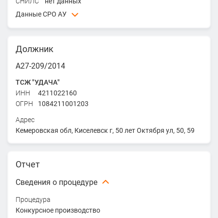
СНИЛС
нет данных
Данные СРО АУ
ААУ "СЦЭАУ" - Ассоциация арбитражных управляющих
"СИБИРСКИЙ ЦЕНТР ЭКСПЕРТОВ АНТИКРИЗИСНОГО
Должник
УПРАВЛЕНИЯ"
ИНН
5406245522
А27-209/2014
ОГРН
1035402470036
ТСЖ "УДАЧА"
Адрес
ИНН
4211022160
630091, г. Новосибирск, ул. Писарева, д. 4
ОГРН
1084211001203
Адрес
Кемеровская обл, Киселевск г, 50 лет Октября ул, 50, 59
Отчет
Сведения о процедуре
Процедура
Конкурсное производство