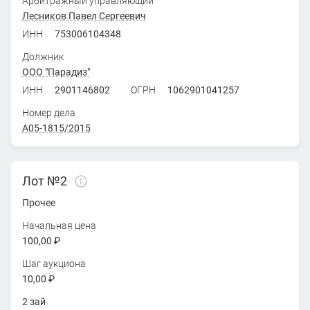
Арбитражный управляющий
Лесников Павел Сергеевич
ИНН
753006104348
Должник
ООО "Парадиз"
ИНН
2901146802
ОГРН
1062901041257
Номер дела
А05-1815/2015
Лот №2
Прочее
Начальная цена
100,00 ₽
Шаг аукциона
10,00 ₽
2 зай